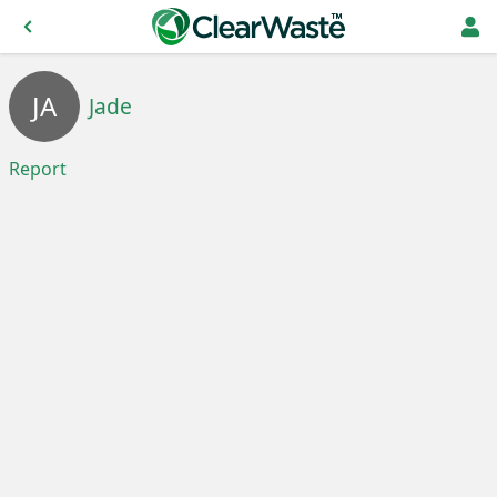
JA
Jade
Report